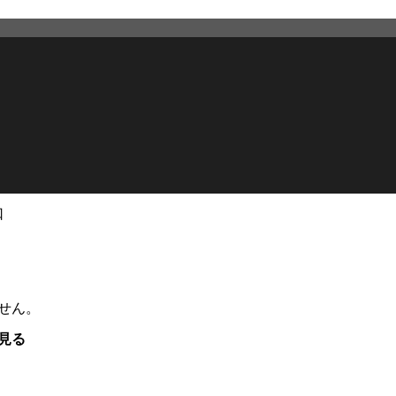
口
せん。
見る