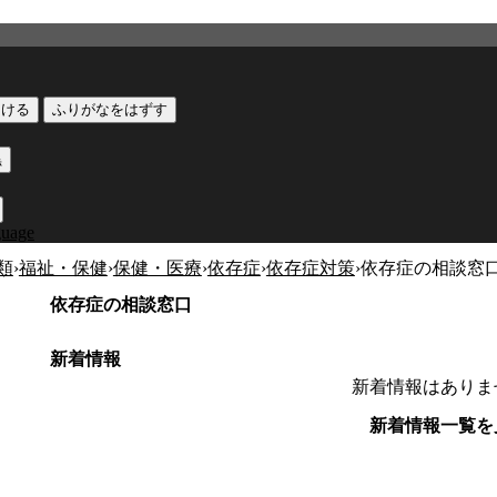
つける
ふりがなをはずす
黒
guage
類
›
福祉・保健
›
保健・医療
›
依存症
›
依存症対策
›
依存症の相談窓
依存症の相談窓口
新着情報
新着情報はありま
新着情報一覧を