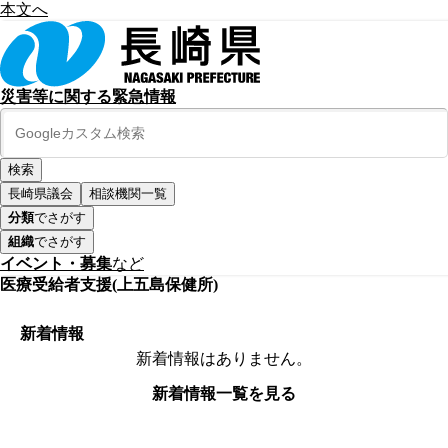
本文へ
災害等に関する緊急情報
長崎県議会
相談機関一覧
分類
でさがす
組織
でさがす
イベント・募集
など
医療受給者支援(上五島保健所)
新着情報
新着情報はありません。
新着情報一覧を見る