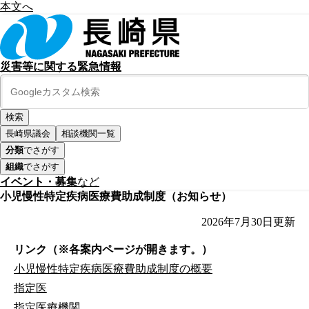
本文へ
災害等に関する緊急情報
長崎県議会
相談機関一覧
分類
でさがす
組織
でさがす
イベント・募集
など
小児慢性特定疾病医療費助成制度（お知らせ）
2026年7月30日
更新
リンク（※各案内ページが開きます。）
小児慢性特定疾病医療費助成制度の概要
指定医
指定医療機関