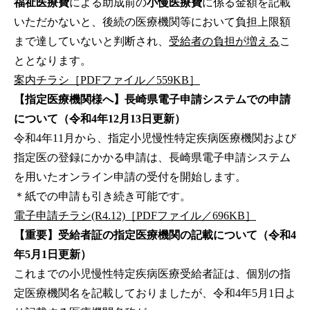
福祉医療費
による助成前の
小慢医療費
に係る金額を記載
いただかないと、後続の医療機関等において負担上限額
まで達していないと判断され、
受給者の負担が増える
こ
ととなります。
案内チラシ［PDFファイル／559KB］
【指定医療機関様へ】長崎県電子申請システムでの申請
について（令和4年12月13日更新）
令和4年11月から、指定小児慢性特定疾病医療機関および
指定医の登録にかかる申請は、長崎県電子申請システム
を用いたオンライン申請の受付を開始します。
＊紙での申請も引き続き可能です。
電子申請チラシ(R4.12)［PDFファイル／696KB］
【重要】受給者証の指定医療機関の記載について（令和4
年5月1日更新）
これまでの小児慢性特定疾病医療受給者証は、個別の指
定医療機関名を記載しておりましたが、令和4年5月1日よ