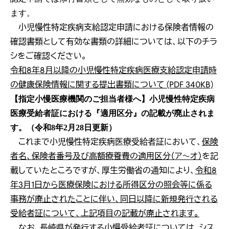
ます。
小児慢性特定疾病支給認定申請における保険者情報の
確認書類として有効な書類の詳細については、以下のチラ
シをご確認ください。
令和8年8月以降の小児慢性特定疾病医療支給認定申請時
の健康保険情報に関する提出書類について (PDF 340KB)
【指定小慢医療機関のご担当者様へ】小児慢性特定疾病
医療受給者証における『適用区分』の記載が廃止されま
す。（令和8年2月28日更新）
これまで小児慢性特定疾病医療受給者証において、
保険
者名、保険者番号及び高額療養費の適用区分（ア～オ）
を記
載していたところですが、厚生労働省の通知により、
令和8
年3月1日から医療保険における所得区分の照会等に係る
事務が廃止されたことに伴い、同日以降に新規発行される
受給者証について、上記項目の記載が廃止されます。
なお、
長崎県が発行する小慢受給者証については、シス