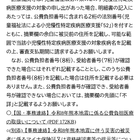
病医療支援の対象の申し出があった場合、明細書の記入に
あたっては、公費負担番号に含まれる２桁の法別番号（児
童福祉法による小児慢性特定疾病医療支援「52」）を付すと
ともに、摘要欄の余白に被災前の住所を記載し、可能な範
囲で当該小児慢性特定疾病医療支援の対象疾病名を記載
の上、審査支払期間に請求するようお願いします。
なお、公費負担者番号（８桁）、受給者番号（７桁）が確認
できた場合にはそれぞれ記載することとし、このうち公費
負担者番号（８桁）を記載した場合は住所を記載する必要は
ありません。また、公費負担者番号が確認でき、受給者番
号が確認できない場合においては、摘要欄の先頭に「不
詳」と記載するようお願いします。
○
【国・事務連絡】令和8年熊本地震に係る公費負担医療
の取扱いについて (PDF 172KB)
○
(別添)【事務連絡】令和8年熊本地震に伴う災害の被災
者に係るマイナ保険証又は資格確認書等の提示等につい