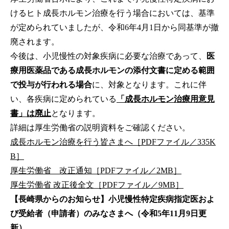
けるヒト成長ホルモン治療を行う場合においては、基準
が定められていましたが、令和6年4月1日から同基準が撤
廃されます。
今後は、小児慢性の対象疾病に必要な治療であって、
医
療用医薬品である成長ホルモンの添付文書に定める範囲
で投与が行われる場合
に、対象となります。これに伴
い、各疾病に定められている
「成長ホルモン治療用意見
書」は廃止
となります。
詳細は厚生労働省の説明資料をご確認ください。
成長ホルモン治療を行う皆さまへ［PDFファイル／335K
B］
厚生労働省 改正通知［PDFファイル／2MB］
厚生労働省 改正後全文［PDFファイル／9MB］
【長崎県からのお知らせ】小児慢性特定疾病指定医およ
び受給者（申請者）のみなさまへ（令和5年11月9日更
新）