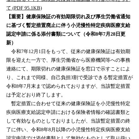
て (PDF 95.1KB)
【重要】健康保険証の有効期限切れ及び厚生労働省通知
に基づく暫定措置廃止に伴う小児慢性特定疾病医療支給
認定申請に係る添付書類について（令和8年7月28日更
新）
令和7年12月1日をもって、従来の健康保険証は有効期
限を迎えた一方で、厚生労働省から医療機関等への事務
連絡にて、期限切れの健康保険証を窓口で示すことによ
り、これまで同様、自己負担3割で受診できる暫定措置が
令和8年7月末まで認められておりますが、当該暫定措置
は予定どおり終了します。
暫定措置に合わせて従来の健康保険証を小児慢性特定
疾病医療支給認定申請における保険者情報の確認書類と
して有効なものとしておりましたが、当該暫定措置の終
了に伴い、令和8年8月以降の小児慢性特定疾病医療支給
認定申請では添付書類として無効なものとして取り扱い