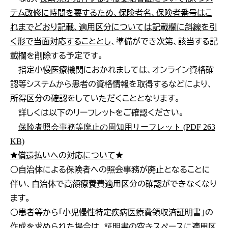
テム改修に時間を要するため、保険者名、保険者番号はこ
れまでどおり記載、適用区分については記載欄に斜線を引
く形で当面対応することとし
、準備ができ次第、該当する記
載欄を削除する予定です。
指定小慢医療機関におかれましては、オンライン資格確
認等システムから患者の資格情報を取得するなどにより、
所得区分の確認をしていただくこととなります。
詳しくは以下のリーフレットをご確認ください。
保険者照会事務等廃止の周知用リーフレット (PDF 263
KB)
★償還払いへの対応について★
○自治体による保険者への照会事務が廃止となることに
伴い、自治体で高額療養費適用区分の確認ができなくなり
ます。
○患者等から「小児慢性特定疾病医療費領収済証明書」の
作成を求められた場合は、証明書の空きスペースに適用区