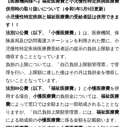
【医療機関様へ】福祉医療費と小児慢性特定疾病医療費
併用時の取り扱いについて（令和5年5月9日更新）
小児慢性特定疾病と福祉医療費の受給者証は併用できま
す！！
法別52公費（以下、「小慢医療費」）
は、医療機関、保
険薬局及び訪問看護ステーションを利用された際に、小
児慢性特定疾病医療費受給者証の提示の負担上限額まで
徴収することとなっています。
負担の上限については、「自己負担上限額管理票」で管
理を行い、上限額に達した後はその月は負担金を徴収し
ないこととなっています。
法別80公費（以下、「福祉医療費」）
と
小慢医療費
を併
用する場合、
小慢医療費
の負担金については、
福祉医療
費
によって窓口では全額または一部助成されることとな
りますが、「自己負担上限額管理票」には、
福祉医療費
による助成前の
小慢医療費
に係る金額を記載願います。