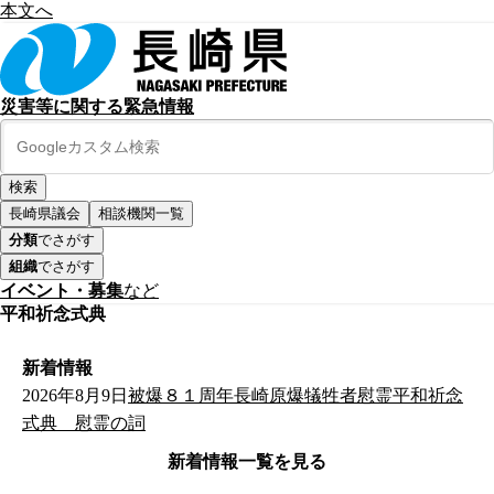
本文へ
災害等に関する緊急情報
長崎県議会
相談機関一覧
分類
でさがす
組織
でさがす
イベント・募集
など
平和祈念式典
新着情報
2026年8月9日
被爆８１周年長崎原爆犠牲者慰霊平和祈念
式典 慰霊の詞
新着情報一覧を見る