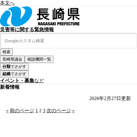
本文へ
災害等に関する緊急情報
長崎県議会
相談機関一覧
分類
でさがす
組織
でさがす
イベント・募集
など
新着情報
2026年2月27日
更新
«
前のページ
1
2
3
次のページ
»