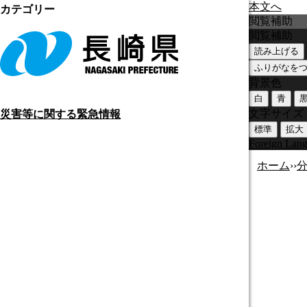
本文へ
カテゴリー
閲覧補助
閲覧補助
読み上げる
ふりがなを
背景色
白
青
文字サイズ
災害等に関する緊急情報
標準
拡大
Foreign Lan
ホーム
›
›