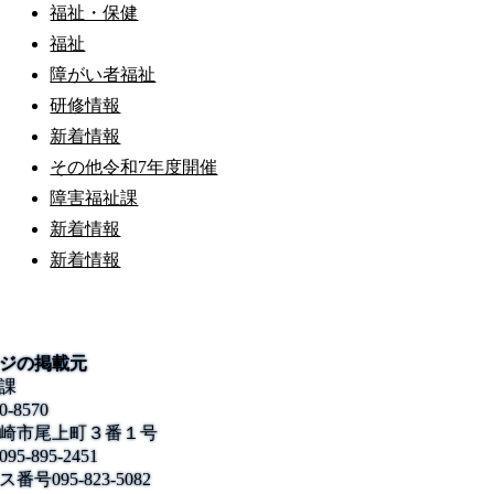
福祉・保健
福祉
障がい者福祉
研修情報
新着情報
その他令和7年度開催
障害福祉課
新着情報
新着情報
ジの掲載元
課
0-8570
崎市尾上町３番１号
095-895-2451
ス番号
095-823-5082
公式SNS