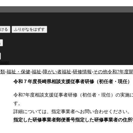
つける
ふりがなをはずす
黒
guage
分類
›
福祉・保健
›
福祉
›
障がい者福祉
›
研修情報
›
その他令和7年度
令和７年度長崎県相談支援従事者研修（初任者・現任）
令和7年度相談支援従事者研修（初任者・現任）の実施
す。
詳細については、指定事業者へお問い合わせください。
指定した研修事業者
郵便番号
指定した研修事業者の住所