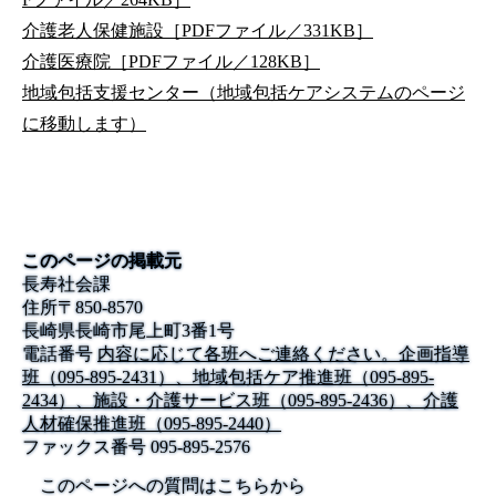
介護老人保健施設［PDFファイル／331KB］
介護医療院［PDFファイル／128KB］
地域包括支援センター（地域包括ケアシステムのページ
に移動します）
このページの掲載元
長寿社会課
住所
〒
850-8570
長崎県長崎市尾上町3番1号
電話番号
内容に応じて各班へご連絡ください。企画指導
班（095-895-2431）、地域包括ケア推進班（095-895-
2434）、施設・介護サービス班（095-895-2436）、介護
人材確保推進班（095-895-2440）
ファックス番号
095-895-2576
このページへの質問はこちらから