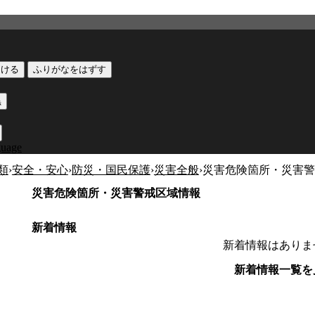
つける
ふりがなをはずす
黒
guage
類
›
安全・安心
›
防災・国民保護
›
災害全般
›
災害危険箇所・災害警
災害危険箇所・災害警戒区域情報
新着情報
新着情報はありま
新着情報一覧を