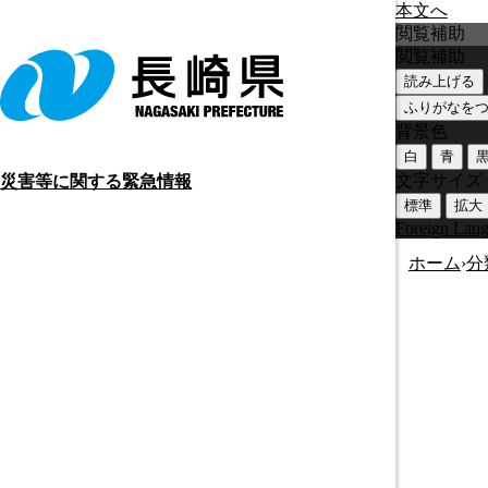
本文へ
閲覧補助
閲覧補助
読み上げる
ふりがなを
背景色
白
青
文字サイズ
災害等に関する緊急情報
標準
拡大
Foreign Lan
ホーム
›
分