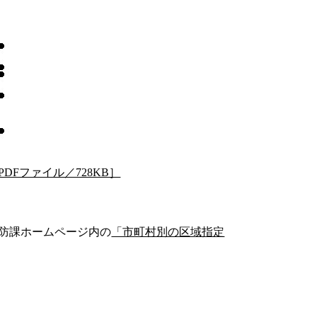
Fファイル／728KB］
防課ホームページ内の
「市町村別の区域指定