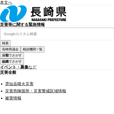
本文へ
災害等に関する緊急情報
長崎県議会
相談機関一覧
分類
でさがす
組織
でさがす
イベント・募集
など
災害全般
雲仙岳噴火災害
災害危険箇所・災害警戒区域情報
被害情報