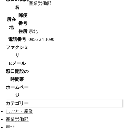
産業労働部
名
郵便
所在
番号
地
住所
県北
電話番号
0956-24-1090
ファクシミ
リ
Eメール
窓口開設の
時間帯
ホームペー
ジ
カテゴリー
しごと・産業
産業労働部
県北