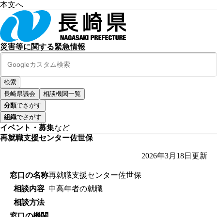
本文へ
災害等に関する緊急情報
長崎県議会
相談機関一覧
分類
でさがす
組織
でさがす
イベント・募集
など
再就職支援センター佐世保
2026年3月18日
更新
窓口の名称
再就職支援センター佐世保
相談内容
中高年者の就職
相談方法
窓口の機関