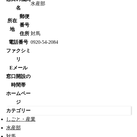
水産部
名
郵便
所在
番号
地
住所
対馬
電話番号
0920-54-2084
ファクシミ
リ
Eメール
窓口開設の
時間帯
ホームペー
ジ
カテゴリー
しごと・産業
水産部
対馬