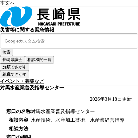
本文へ
災害等に関する緊急情報
長崎県議会
相談機関一覧
分類
でさがす
組織
でさがす
イベント・募集
など
対馬水産業普及指導センター
2026年3月18日
更新
窓口の名称
対馬水産業普及指導センター
相談内容
水産技術、水産加工技術、水産業経営指導
相談方法
窓口の機関