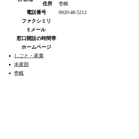
住所
壱岐
電話番号
0920-48-5212
ファクシミリ
Eメール
窓口開設の時間帯
ホームページ
しごと・産業
水産部
壱岐
公式SNS
このサイトについて
県庁案内
アンケート
長崎県庁
〒850-8570 長崎市尾上町3-1
電話 095-824-1111（代表）
法人番号 4000020420000
© 2026 Nagasaki Prefectural. All Rights Reserved.