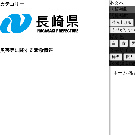
本文へ
カテゴリー
閲覧補助
閲覧補助
読み上げる
ふりがなを
背景色
白
青
文字サイズ
災害等に関する緊急情報
標準
拡大
Foreign Lan
ホーム
›
相