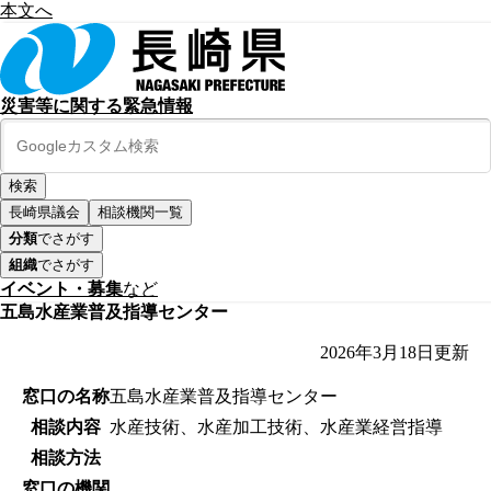
本文へ
災害等に関する緊急情報
長崎県議会
相談機関一覧
分類
でさがす
組織
でさがす
イベント・募集
など
五島水産業普及指導センター
2026年3月18日
更新
窓口の名称
五島水産業普及指導センター
相談内容
水産技術、水産加工技術、水産業経営指導
相談方法
窓口の機関