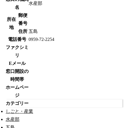
水産部
名
郵便
所在
番号
地
住所
五島
電話番号
0959-72-2254
ファクシミ
リ
Eメール
窓口開設の
時間帯
ホームペー
ジ
カテゴリー
しごと・産業
水産部
五島