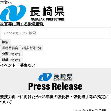
本文へ
災害等に関する緊急情報
長崎県議会
相談機関一覧
分類
でさがす
組織
でさがす
イベント・募集
など
競技力向上に向けた令和8年度の強化校・強化選手等の指定に
ついて