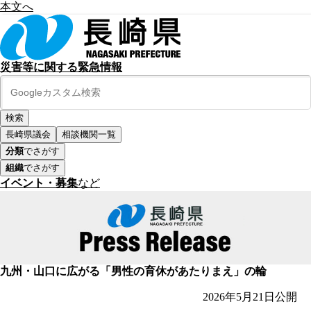
本文へ
災害等に関する緊急情報
長崎県議会
相談機関一覧
分類
でさがす
組織
でさがす
イベント・募集
など
九州・山口に広がる「男性の育休があたりまえ」の輪
2026年5月21日
公開