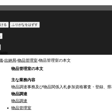
つける
ふりがなをはずす
黒
guage
織
›
出納局
›
物品管理室
›
物品管理室の本文
物品管理室の本文
主な業務内容
物品調達事務及び物品関係入札参加資格審査・登録、県
物品調達
物品調達
物品管理室