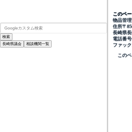
このペー
物品管理
住所
〒85
長崎県長
電話番号
長崎県議会
相談機関一覧
ファック
このペ