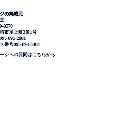
ジの掲載元
室
0-8570
崎市尾上町3番1号
095-895-2881
ス番号
095-894-3468
公式SNS
このサイトについて
県庁案内
アンケート
ージへの質問はこちらから
長崎県庁
〒850-8570 長崎市尾上町3-1
電話 095-824-1111（代表）
法人番号 4000020420000
© 2026 Nagasaki Prefectural. All Rights Reserved.