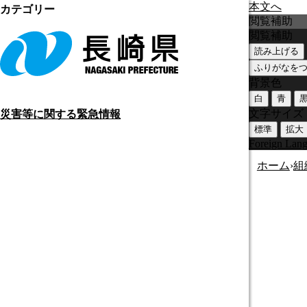
本文へ
カテゴリー
閲覧補助
閲覧補助
読み上げる
ふりがなを
背景色
白
青
文字サイズ
災害等に関する緊急情報
標準
拡大
Foreign Lan
ホーム
›
組