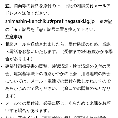
式
、図面等の資料を添付の上、下記の相談受付メールア
ドレスへ送信ください。
shimashin-kenchiku★pref.nagasaki.lg.jp
※左記
の「★」記号を「@」記号に置き換えて下さい。
注意事項
相談メールを送信されましたら、受付確認のため、当課
へ電話をお願いいたします。（受信まで5分程度かかる場
合があります）
建築計画概要書の閲覧、確認済証・検査済証の交付の照
会、建築基準法上の道路か否かの照会、用途地域の照会
については、メール・電話での受付を致しかねますので
あらかじめご了承ください。（窓口での閲覧のみとなり
ます）
メールでの受付後、必要に応じ、あらためて来課をお願
いする場合があります。
なお、アポイント（事前予約）無しで来課された場合、