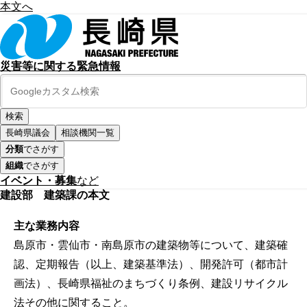
本文へ
災害等に関する緊急情報
長崎県議会
相談機関一覧
分類
でさがす
組織
でさがす
イベント・募集
など
建設部 建築課の本文
主な業務内容
島原市・雲仙市・南島原市の建築物等について、建築確
認、定期報告（以上、建築基準法）、開発許可（都市計
画法）、長崎県福祉のまちづくり条例、建設リサイクル
法その他に関すること。