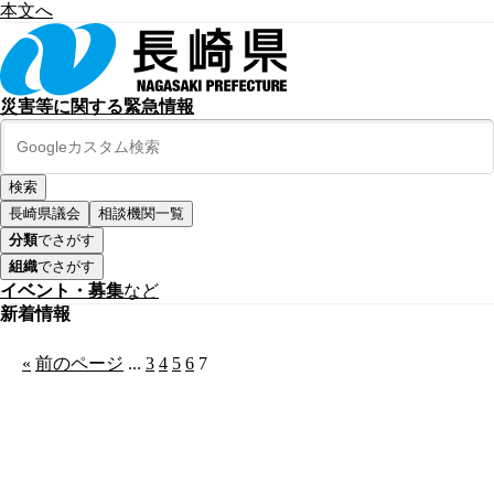
本文へ
災害等に関する緊急情報
長崎県議会
相談機関一覧
分類
でさがす
組織
でさがす
イベント・募集
など
新着情報
«
前のページ
...
3
4
5
6
7
公式SNS
このサイトについて
県庁案内
アンケート