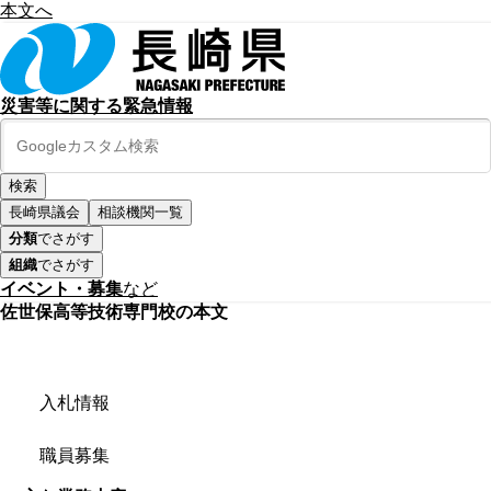
本文へ
災害等に関する緊急情報
長崎県議会
相談機関一覧
分類
でさがす
組織
でさがす
イベント・募集
など
佐世保高等技術専門校の本文
入札情報
職員募集