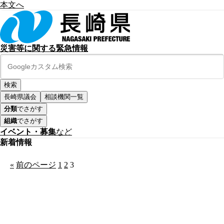
本文へ
災害等に関する緊急情報
長崎県議会
相談機関一覧
分類
でさがす
組織
でさがす
イベント・募集
など
新着情報
«
前のページ
1
2
3
公式SNS
このサイトについて
県庁案内
アンケート