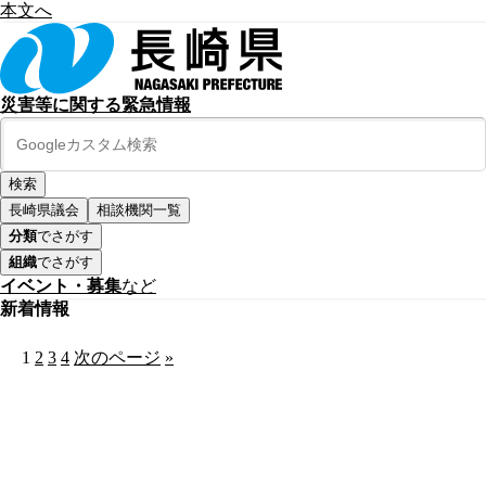
本文へ
災害等に関する緊急情報
長崎県議会
相談機関一覧
分類
でさがす
組織
でさがす
イベント・募集
など
新着情報
1
2
3
4
次のページ
»
公式SNS
このサイトについて
県庁案内
アンケート