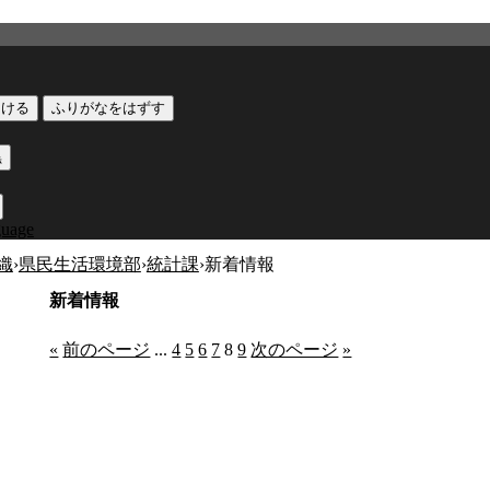
つける
ふりがなをはずす
黒
guage
織
›
県民生活環境部
›
統計課
›
新着情報
新着情報
公式SNS
このサイトについて
県庁案内
アンケート
«
前のページ
...
4
5
6
7
8
9
次のページ
»
長崎県庁
〒850-8570 長崎市尾上町3-1
電話 095-824-1111（代表）
法人番号 4000020420000
© 2026 Nagasaki Prefectural. All Rights Reserved.