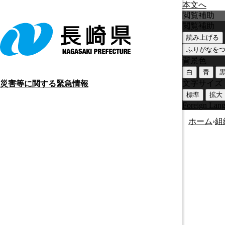
本文へ
閲覧補助
閲覧補助
読み上げる
ふりがなを
背景色
白
青
文字サイズ
災害等に関する緊急情報
標準
拡大
Foreign Lan
ホーム
›
組