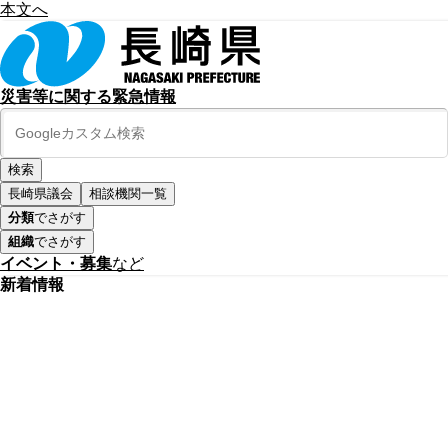
本文へ
災害等に関する緊急情報
長崎県議会
相談機関一覧
分類
でさがす
組織
でさがす
イベント・募集
など
新着情報
公式SNS
このサイトについて
県庁案内
アンケート
長崎県庁