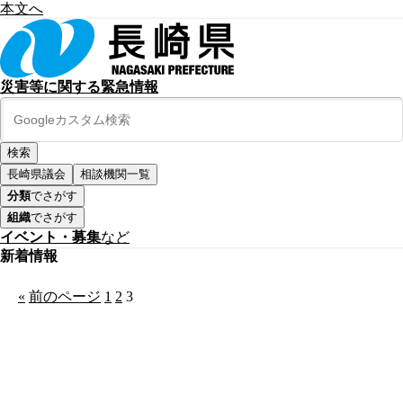
本文へ
災害等に関する緊急情報
長崎県議会
相談機関一覧
分類
でさがす
組織
でさがす
イベント・募集
など
新着情報
«
前のページ
1
2
3
公式SNS
このサイトについて
県庁案内
アンケート