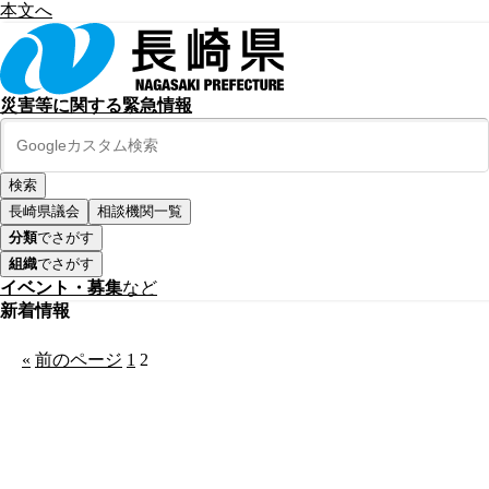
本文へ
災害等に関する緊急情報
長崎県議会
相談機関一覧
分類
でさがす
組織
でさがす
イベント・募集
など
新着情報
«
前のページ
1
2
公式SNS
このサイトについて
県庁案内
アンケート