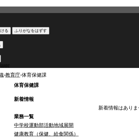
つける
ふりがなをはずす
黒
guage
織
›
教育庁
›
体育保健課
体育保健課
新着情報
新着情報はありま
業務一覧
中学校運動部活動地域展開
健康教育（保健、給食関係）