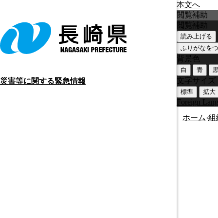
本文へ
閲覧補助
閲覧補助
読み上げる
ふりがなを
背景色
白
青
文字サイズ
災害等に関する緊急情報
標準
拡大
Foreign Lan
ホーム
›
組