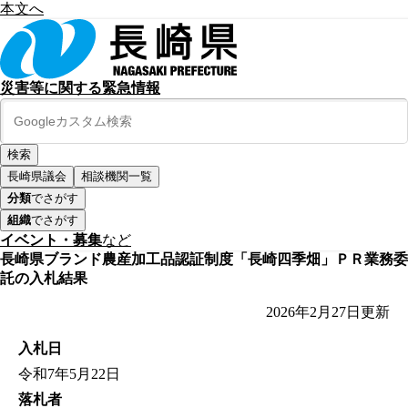
本文へ
災害等に関する緊急情報
長崎県議会
相談機関一覧
分類
でさがす
組織
でさがす
イベント・募集
など
長崎県ブランド農産加工品認証制度「長崎四季畑」ＰＲ業務委
託の入札結果
2026年2月27日
更新
入札日
令和7年5月22日
落札者