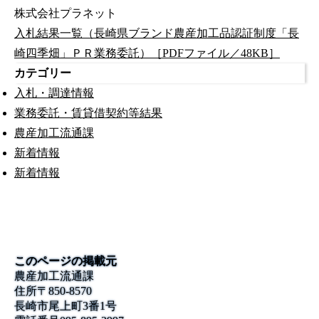
株式会社プラネット
入札結果一覧（長崎県ブランド農産加工品認証制度「長
崎四季畑」ＰＲ業務委託）［PDFファイル／48KB］
カテゴリー
入札・調達情報
業務委託・賃貸借契約等結果
農産加工流通課
新着情報
新着情報
このページの掲載元
農産加工流通課
住所
〒850-8570
長崎市尾上町3番1号