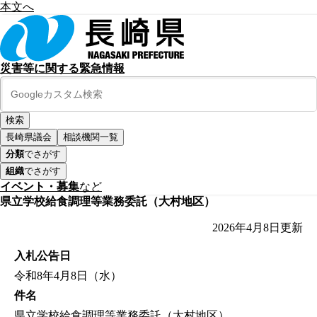
本文へ
災害等に関する緊急情報
長崎県議会
相談機関一覧
分類
でさがす
組織
でさがす
イベント・募集
など
県立学校給食調理等業務委託（大村地区）
2026年4月8日
更新
入札公告日
令和8年4月8日（水）
件名
県立学校給食調理等業務委託（大村地区）