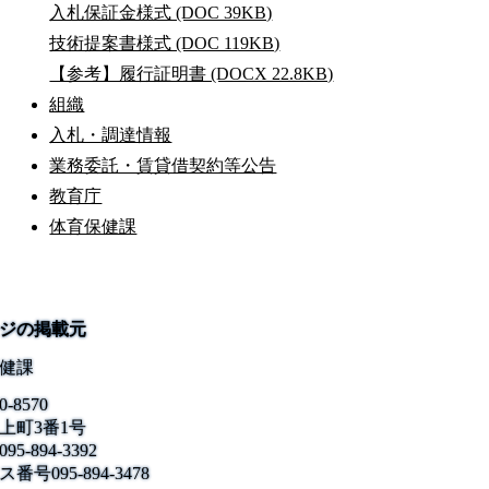
入札保証金様式 (DOC 39KB)
技術提案書様式 (DOC 119KB)
【参考】履行証明書 (DOCX 22.8KB)
組織
入札・調達情報
業務委託・賃貸借契約等公告
教育庁
体育保健課
ジの掲載元
健課
0-8570
上町3番1号
095-894-3392
ス番号
095-894-3478
公式SNS