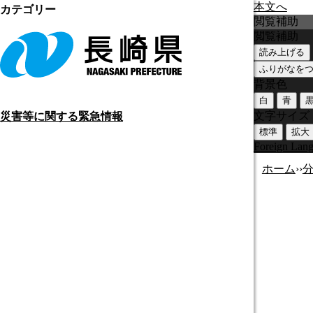
本文へ
カテゴリー
閲覧補助
閲覧補助
読み上げる
ふりがなを
背景色
白
青
文字サイズ
災害等に関する緊急情報
標準
拡大
Foreign Lan
ホーム
›
›