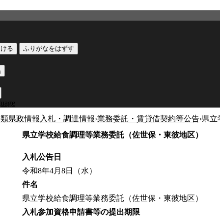
つける
ふりがなをはずす
黒
guage
分類
県政情報
入札・調達情報
›
業務委託・賃貸借契約等公告
›
県立
県立学校給食調理等業務委託（佐世保・東彼地区）
入札公告日
令和8年4月8日（水）
件名
県立学校給食調理等業務委託（佐世保・東彼地区）
入札参加資格申請書等の提出期限