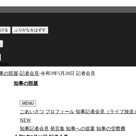
つける
ふりがなをはずす
黒
guage
事の部屋
›
記者会見
›
令和3年5月28日 記者会見
知
事
の
部
屋
MENU
ごあいさつ
プロフィール
知事記者会見（ライブ放送
N
E
W
知事記者会見
発言集
知事への提案
知事の交際費