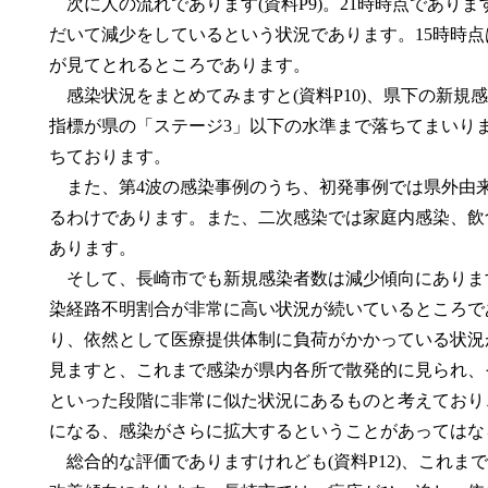
次に人の流れであります(資料P9)。21時時点でありま
だいて減少をしているという状況であります。15時時
が見てとれるところであります。
感染状況をまとめてみますと(資料P10)、県下の新規
指標が県の「ステージ3」以下の水準まで落ちてまいり
ちております。
また、第4波の感染事例のうち、初発事例では県外由来
るわけであります。また、二次感染では家庭内感染、飲
あります。
そして、長崎市でも新規感染者数は減少傾向にあります(
染経路不明割合が非常に高い状況が続いているところで
り、依然として医療提供体制に負荷がかかっている状況
見ますと、これまで感染が県内各所で散発的に見られ、
といった段階に非常に似た状況にあるものと考えており
になる、感染がさらに拡大するということがあってはな
総合的な評価でありますけれども(資料P12)、これま