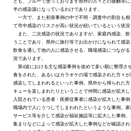
ども、ブルーで塗っております県外の方々との接触等に
半の感染源になっているわけであります。
一方で、また初発事例の中で不明・調査中の割合も相
て市中感染のリスクが高い状況が続いているという状況
また、二次感染の状況でありますが、家庭内感染、飲
うことであり、県外に旅行等でお出かけになられて感染
飲食を通して他の人に感染させる、職場感染につながる
況であります。
第4波における主な感染事例を改めて多い順に整理させて
食をされた、あるいはカラオケの場で感染された方々が
感染してしまわれるといった事例。県外から帰られた方
キューを楽しまれたりということで仲間に感染が拡大し
入院されている患者・医療従事者に感染が拡大した事例
職場内で人にうつしてしまわれたというような事例。家
サービス等を介して感染が福祉施設等に拡大した事例。
集まりなどによって感染が拡大した事例などが確認され