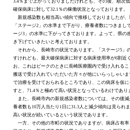
3.4％まで上がっておりましたけれども、その後、順次
確保病床に対して32.1％の稼働状況となっております。
新規感染数も相当高い傾向で推移しておりましたが、現在
「ステージ2」の水準まで下がり、療養者数につきまして
ージ3」の水準に下がってきております。よって、県の
き下げていきたいと考えております。
それから、長崎市の状況であります。「ステージ5」
すけれども、最大確保病床に対する病床使用率が6割近
お、これはピークのときに長崎医療圏内で受け入れるこ
搬送で受け入れていただいた方々が他にいらっしゃいま
で治療を受けておられるところであり、この病床を仮に
すと、71.4％と極めて高い状況となっているわけであり
また、長崎市内の新規感染者数については、その後減少傾
養者数も10万人当たり1日に31.3人と減少傾向は見ら
高い状況が続いているという状況であります。
一方、その他の市町の状況でありますが、病床占有率19