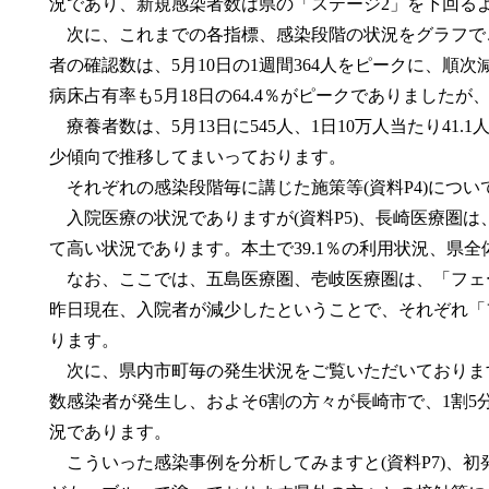
況であり、新規感染者数は県の「ステージ2」を下回る
次に、これまでの各指標、感染段階の状況をグラフでご
者の確認数は、5月10日の1週間364人をピークに、順
病床占有率も5月18日の64.4％がピークでありましたが
療養者数は、5月13日に545人、1日10万人当たり41
少傾向で推移してまいっております。
それぞれの感染段階毎に講じた施策等(資料P4)につ
入院医療の状況でありますが(資料P5)、長崎医療圏は
て高い状況であります。本土で39.1％の利用状況、県全
なお、ここでは、五島医療圏、壱岐医療圏は、「フェ
昨日現在、入院者が減少したということで、それぞれ「
ります。
次に、県内市町毎の発生状況をご覧いただいております
数感染者が発生し、およそ6割の方々が長崎市で、1割5
況であります。
こういった感染事例を分析してみますと(資料P7)、