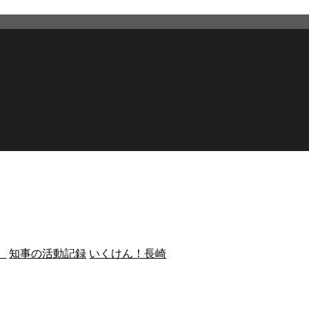
）
知事の活動記録
いくけん！長崎