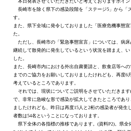
本日発表させていただきたいと考えておりますポイン
長崎市を除く県下の感染段階を「ステージ5」から「ス
す。
また、県下全域に発令しておりました「医療危機事態宣
た。
ただし、長崎市の「緊急事態宣言」については、病床
継続して散発的に発生しているという状況を踏まえ、い
した。
また、長崎市内における外出自粛要請と、飲食店等への営
までのご協力をお願いしておりましたけれども、再度6月
考えているところであります。
それでは、現状についてご説明をさせていただきます(資
で、非常に急峻な形で感染が拡大してきたところであり
ましたけれども、昨日は再度15人と2桁の感染者が発生
者数は54名ということになっております。
県下全体の各指標の推移であります。(資料P2)。県全体