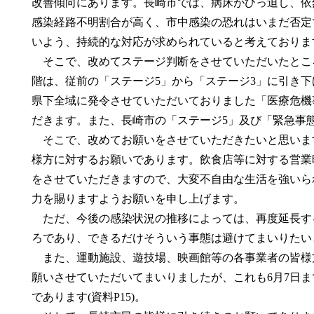
改善傾向にあります。長崎市では、病床がひっ迫し、依
感染経路不明割合が高く、市中感染の恐れはいまだ否定
いよう、持続的な対応が求められていると考えておりま
そこで、改めてステージ判断をさせていただいたところで
階は、従前の「ステージ5」から「ステージ3」に引き
県下全域に発令させていただいておりました「医療危機
だきます。また、長崎市の「ステージ5」及び「緊急事
そこで、改めてお願いをさせていただきたいと思います(
様方に対するお願いであります。飲食店等に対する営業時
をさせていただきますので、大変不自由な生活を強いら
力を賜りますようお願いを申し上げます。
ただ、今後の感染状況の推移によっては、再度延長す
ろであり、できるだけそういう事態は避けてまいりたい
また、運動施設、遊技場、映画館等の各事業者の皆様
願いさせていただいてまいりましたが、これも6月7日
であります(資料P15)。