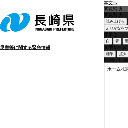
本文へ
閲覧補助
閲覧補助
読み上げる
ふりがなを
背景色
白
青
文字サイズ
災害等に関する緊急情報
標準
拡大
Foreign Lan
ホーム
›
知