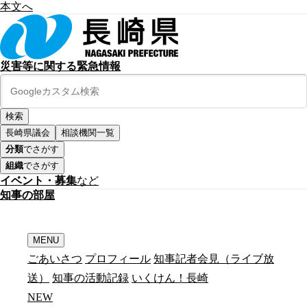
本文へ
災害等に関する緊急情報
長崎県議会
相談機関一覧
分類
でさがす
組織
でさがす
イベント・募集
など
知
事
の
部
屋
MENU
ごあいさつ
プロフィール
知事記者会見（ライブ放
送）
知事の活動記録
いくけん！長崎
N
E
W