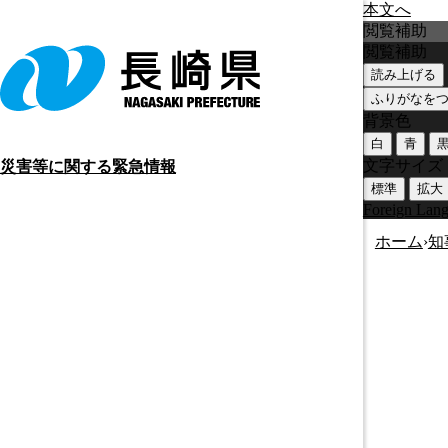
本文へ
閲覧補助
閲覧補助
読み上げる
ふりがなを
背景色
白
青
文字サイズ
災害等に関する緊急情報
標準
拡大
Foreign Lan
ホーム
›
知