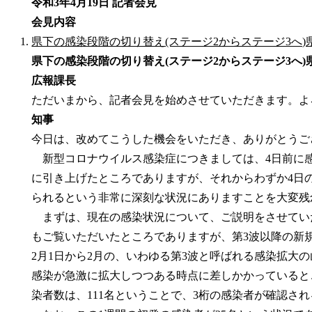
令和3年4月19日 記者会見
会見内容
県下の感染段階の切り替え(ステージ2からステージ3へ
県下の感染段階の切り替え(ステージ2からステージ3へ
広報課長
ただいまから、記者会見を始めさせていただきます。よ
知事
今日は、改めてこうした機会をいただき、ありがとうご
新型コロナウイルス感染症につきましては、4日前に感
に引き上げたところでありますが、それからわずか4日
られるという非常に深刻な状況にありますことを大変残
まずは、現在の感染状況について、ご説明をさせていた
もご覧いただいたところでありますが、第3波以降の新
2月1日から2月の、いわゆる第3波と呼ばれる感染拡大
感染が急激に拡大しつつある時点に差しかかっていると
染者数は、111名ということで、3桁の感染者が確認さ