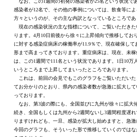
なお、この1週間の初発の感染者が25名という状況で
感染者が12名で、その他の事例については、飲食等に
方々というのが、その主な内訳となっているところであ
現在の感染状況の主な指標について、ご覧いただきたい
ります。4月10日前後から徐々に上昇傾向で推移してお
に対する感染症病床の稼働率が11.9％で、現在確保して
形まで高まってきております。重症病床は、現在、未稼
は、この1週間で111名という状況であります。1日10万
いうところまで上昇してまいったところであります。
これは、前回の会見でもこのグラフをご覧いただいたと
てお分かりのとおり、県内の感染者数が急激に拡大して
っております。
なお、第3波の際にも、全国並びに九州が徐々に拡大
続き、全国もしくは九州から2週間ないし3週間程度遅
りますけれども、一旦、感染が拡大し始めますと、急激
今回のグラフも、そういった形で推移していくのではな