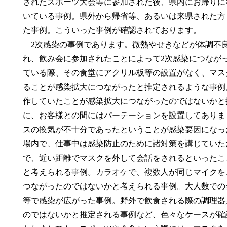
されたスポーツ大会等に参加された後、県内にお帰りに
いている事例。県外から帰省等、あるいは来県された方
た事例。こういった事例が確認されております。
2次感染の事例であります。微熱やせきなどが体調不
れ、飲み会に参加されたことによって2次感染につなが
ている際、その食堂にアクリル板等の設置がなく、マス
ることが感染拡大につながったと推定されるような事例
作していたことが感染拡大につながったのではないかと
に、お客様との間にはパーテーションを設置してありま
スの換気が不十分であったということが感染要因になっ
場内で、仕事中は感染防止のために諸対策を講じていた
で、近い距離でマスクを外して会話をされるといったこ
と考えられる事例。カラオケで、複数人が同じマイクを
つながったのではないかと考えられる事例。大人数での
等で感染が広がった事例。野外で飲食される際の調理器
のではないかと推定される事例など、色々なケースが確