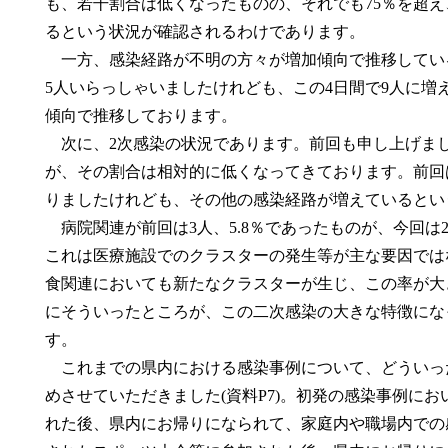
も、若干割合は低くなったものの、それでも75％を超え
るという状況が確認されるわけであります。
一方、感染経路が不明の方々が増加傾向で推移してい
5人いらっしゃいましたけれども、この4日間で9人に増え
傾向で推移しております。
次に、2次感染の状況であります。前回も申し上げま
が、その割合は相対的に低くなってきております。前回は
りましたけれども、その他の感染経路が増えているとい
病院関連が前回は3人、5.8％であったものが、今回は2
これは医療施設でのクラスターの発生等が主な要因では
食関連においても新たなクラスターが生じ、この率が大
にそういったところが、この二次感染の大きな特徴にな
す。
これまでの県内における感染事例について、どういっ
めさせていただきました(資料P7)。初発の感染事例に
れた後、県内にお帰りになられて、家庭内や職場内での