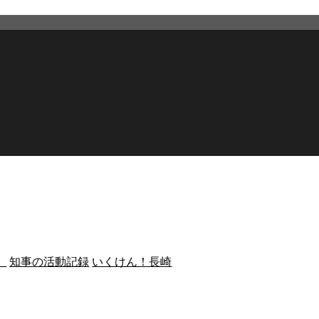
）
知事の活動記録
いくけん！長崎