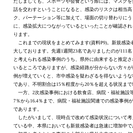
たしましても、スポーツや会食という際には、マスクを
話を交わすということになると、感染のリスクは相当高
ク、パーテーション等に加えて、場面の切り替わりにう
に、感染拡大につながっているといったことが確認され
ります。
これまでの現状をまとめてみます(資料P9)。新規感
大しております。先週1週間23名でありましたのが111
と考えられる感染事例のうち、県外に由来すると推定さ
いるところでありますが、感染経路が分からない方々が
例が増えていくと、市中感染を疑わざるを得ないような
であり、不明割合は15％程度から20％を超える状況ま
一方、2次感染事例における飲食店、病院・福祉施設等
7％から16.4％まで、病院・福祉施設関連での感染事例
であります。
したがいまして、現時点で改めて感染状況について考
ている中、本県においても新規感染者は急速に増加中で