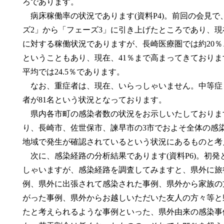
ろであります。
病床稼働率の状況であります(資料P4)。前回の会見
ズ2」から「フェーズ3」に引き上げたところであり、現
に対する稼働状況でありますが、長崎医療圏では約20
ということもあり、現在、41％まで高まってきておりま
平均では24.5％であります。
なお、重症者は、現在、いらっしゃいません。中等症・
者が81名という状況となっております。
県内各市町の感染者数の状況をお示しいたしております
り、長崎市、佐世保市、諫早市の3市でおよそ全体の感
地域で発生が確認されているという状況にあるものと考
次に、感染経路の分析結果であります(資料P6)。初発
しゃいますが、感染経路を調査してみますと、県外に旅
例、県外に出張されて感染された事例、県外から家族の
がった事例、県外からお越しいただいた友人の方々等と
たと考えられるような事例といった、県外由来の感染事