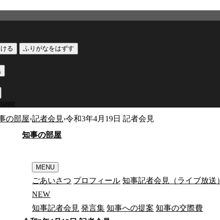
つける
ふりがなをはずす
黒
guage
事の部屋
›
記者会見
›
令和3年4月19日 記者会見
知
事
の
部
屋
MENU
ごあいさつ
プロフィール
知事記者会見（ライブ放送
N
E
W
知事記者会見
発言集
知事への提案
知事の交際費