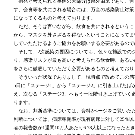
初発と考えられる事例の大部分は県外由来であり、何
す、会食等を共にされる場合には、万全の感染防止対策
になってくるものと考えております。
ただ、そうは言いながら、飲食を共にされるというこ
から、マスクを外さざるを得ないということになってま
していただけるようご協力をお願いする必要があるので
そして、2次感染の要因についても、色々な施設での
り、感染リスクが最も高いと考えられる飲食時、あるい
をさらに徹底していただく必要があるものと考えており
そういった状況でありまして、現時点で改めてこの感染段
5日に「ステージ1」から「ステージ2」に引き上げたば
え、次なる「ステージ3」へもう一段階引き上げていく
ります。
なお、判断基準については、資料2ページをご覧いた
判断については、病床稼働率が現有病床に対して25％以
者の報告数が1週間10万人あたり6.78人以上になった