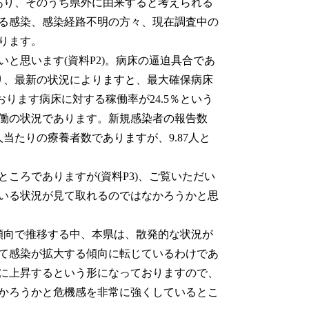
あり、そのうち県外に由来すると考えられる
よる感染、感染経路不明の方々、現在調査中の
ります。
と思います(資料P2)。病床の逼迫具合であ
り、最新の状況によりますと、最大確保病床
おります病床に対する稼働率が24.5％という
働の状況であります。新規感染者の報告数
人当たりの療養者数でありますが、9.87人と
ころでありますが(資料P3)、ご覧いただい
いる状況が見て取れるのではなかろうかと思
傾向で推移する中、本県は、散発的な状況が
れて感染が拡大する傾向に転じているわけであ
に上昇するという形になっておりますので、
かろうかと危機感を非常に強くしているとこ