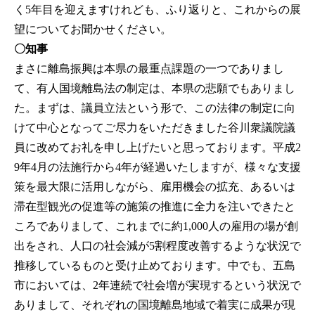
く5年目を迎えますけれども、ふり返りと、これからの展
望についてお聞かせください。
〇知事
まさに離島振興は本県の最重点課題の一つでありまし
て、有人国境離島法の制定は、本県の悲願でもありまし
た。まずは、議員立法という形で、この法律の制定に向
けて中心となってご尽力をいただきました谷川衆議院議
員に改めてお礼を申し上げたいと思っております。平成2
9年4月の法施行から4年が経過いたしますが、様々な支援
策を最大限に活用しながら、雇用機会の拡充、あるいは
滞在型観光の促進等の施策の推進に全力を注いできたと
ころでありまして、これまでに約1,000人の雇用の場が創
出をされ、人口の社会減が5割程度改善するような状況で
推移しているものと受け止めております。中でも、五島
市においては、2年連続で社会増が実現するという状況で
ありまして、それぞれの国境離島地域で着実に成果が現