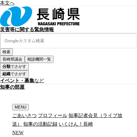
本文へ
災害等に関する緊急情報
長崎県議会
相談機関一覧
分類
でさがす
組織
でさがす
イベント・募集
など
知
事
の
部
屋
MENU
ごあいさつ
プロフィール
知事記者会見（ライブ放
送）
知事の活動記録
いくけん！長崎
N
E
W