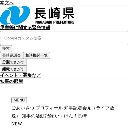
本文へ
災害等に関する緊急情報
長崎県議会
相談機関一覧
分類
でさがす
組織
でさがす
イベント・募集
など
知
事
の
部
屋
MENU
ごあいさつ
プロフィール
知事記者会見（ライブ放
送）
知事の活動記録
いくけん！長崎
N
E
W