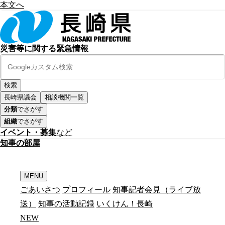
本文へ
災害等に関する緊急情報
長崎県議会
相談機関一覧
分類
でさがす
組織
でさがす
イベント・募集
など
知
事
の
部
屋
MENU
ごあいさつ
プロフィール
知事記者会見（ライブ放
送）
知事の活動記録
いくけん！長崎
N
E
W