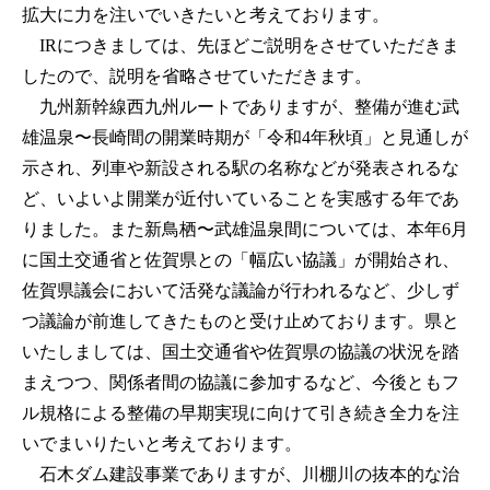
拡大に力を注いでいきたいと考えております。
IRにつきましては、先ほどご説明をさせていただきま
したので、説明を省略させていただきます。
九州新幹線西九州ルートでありますが、整備が進む武
雄温泉〜長崎間の開業時期が「令和4年秋頃」と見通しが
示され、列車や新設される駅の名称などが発表されるな
ど、いよいよ開業が近付いていることを実感する年であ
りました。また新鳥栖〜武雄温泉間については、本年6月
に国土交通省と佐賀県との「幅広い協議」が開始され、
佐賀県議会において活発な議論が行われるなど、少しず
つ議論が前進してきたものと受け止めております。県と
いたしましては、国土交通省や佐賀県の協議の状況を踏
まえつつ、関係者間の協議に参加するなど、今後ともフ
ル規格による整備の早期実現に向けて引き続き全力を注
いでまいりたいと考えております。
石木ダム建設事業でありますが、川棚川の抜本的な治