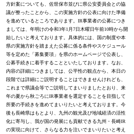
方針案についても、佐世保市並びに県公安委員会との協
議が整ったことから、この実施方針の公表に向けた準備
を進めているところであります。IR事業者の公募につき
ましては、年明けの令和3年1月7日木曜日午前10時から開
始したいと考えております。具体的には、国の制度や本
県の実施方針を踏まえた公募に係る条件やスケジュール
等を定めた「募集要項」を県のホームページで公表し、
公募手続きに着手することといたしております。なお、
内容の詳細につきましては、公平性の観点から、本日の
段階では詳細にご説明することはできませんけれども、
これまで県議会等でご説明してまいりましたとおり、来
年の夏から秋ごろにIR事業者を選定することを目指して
所要の手続きを進めてまいりたいと考えております。今
後も長崎県はもとより、九州の観光及び地域経済の活性
化に寄与し、我が国の発展にも貢献できる九州・長崎IR
の実現に向けて、さらなる力を注いでまいりたいと考え