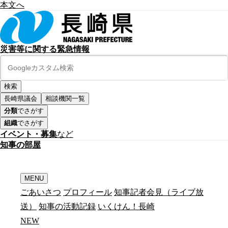
本文へ
災害等に関する緊急情報
長崎県議会
相談機関一覧
分類
でさがす
組織
でさがす
イベント・募集
など
知
事
の
部
屋
MENU
ごあいさつ
プロフィール
知事記者会見（ライブ放
送）
知事の活動記録
いくけん！長崎
N
E
W