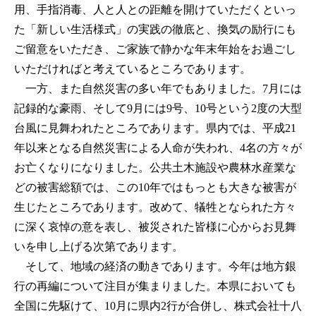
用、手指消毒、人と人との距離を開けていただくといっ
た「新しい生活様式」の実践の徹底と、換気の励行にも
ご留意をいただき、ご家族で静かな年末年始をお過ごし
いただければと考えているところであります。
一方、また自然災害の多い年でもありました。7月には
記録的な豪雨、そして9月には9号、10号という2度の大型
台風に見舞われたところであります。県内では、平成21
年以来となる自然災害による人命が失われ、4名の方々が
お亡くなりになりました。公共土木施設や農林水産業な
どの被害総額では、この10年ではもっとも大きな被害が
生じたところであります。改めて、犠牲となられた方々
に深く哀悼の意を表し、被災された皆様に心からお見舞
いを申し上げる次第であります。
そして、地域の経済の動きであります。今年は地方銀
行の再編について注目が集まりました。本県においても
全国に先駆けて、10月に県内2行が合併し、株式会社十八