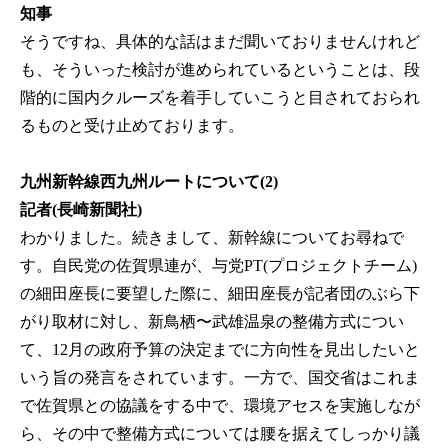
知事
そうですね、具体的な話はまだ聞いておりませんけれど
も、そういった検討が進められているということは、段
階的に国内クルーズを着手していこうと目されておられ
るものと受け止めております。
九州新幹線西九州ルートについて(2)
記者(長崎新聞社)
わかりました。続きまして、新幹線についてお尋ねで
す。自民党の佐賀県連が、与党PT(プロジェクトチーム)
の細田座長に要望した際に、細田座長が記者団のぶら下
がり取材に対し、新鳥栖〜武雄温泉の整備方式につい
て、12月の政府予算の決定までに方向性を見出したいと
いう旨の発言をされています。一方で、国交省はこれま
で佐賀県との協議をする中で、環境アセスを実施しなが
ら、その中で整備方式については腰を据えてしっかり議