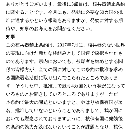
ありがとうございます。最後に3点目は、核兵器禁止条約
に関することです。今月にも、発効に必要な50カ国の批
准に達するかという報道もありますが、発効に対する期
待や、知事のお考えをお聞かせください。
知事
この核兵器禁止条約は、2017年7月に、核兵器のない世界
の実現に向けた新たな枠組みとして国連で採択されたも
のであります。県内においても、被爆者を始めとする関
係の皆様方が、全ての国に対してこの条約の批准を求め
る国際署名活動に取り組んでこられたところでありま
す。そうした中、批准まで残り4カ国という状況になって
いるものとお聞きしているところでありますが、ただ、
本条約で最大の課題といいますと、やはり核保有国が署
名、批准していないということでありまして、我が国に
おいても懸念されておりますように、核保有国に発効後
の条約の効力が及ばないということが課題となり、核保