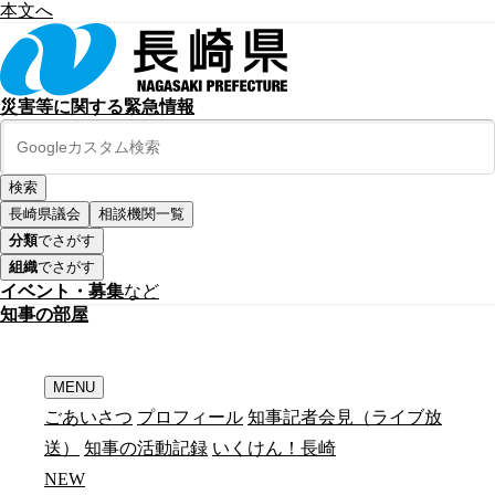
本文へ
災害等に関する緊急情報
長崎県議会
相談機関一覧
分類
でさがす
組織
でさがす
イベント・募集
など
知
事
の
部
屋
MENU
ごあいさつ
プロフィール
知事記者会見（ライブ放
送）
知事の活動記録
いくけん！長崎
N
E
W