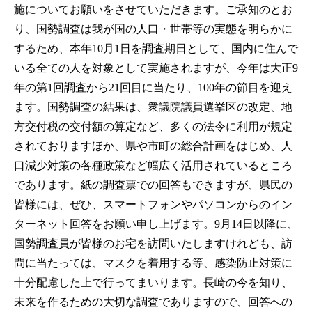
施についてお願いをさせていただきます。ご承知のとお
り、国勢調査は我が国の人口・世帯等の実態を明らかに
するため、本年10月1日を調査期日として、国内に住んで
いる全ての人を対象として実施されますが、今年は大正9
年の第1回調査から21回目に当たり、100年の節目を迎え
ます。国勢調査の結果は、衆議院議員選挙区の改定、地
方交付税の交付額の算定など、多くの法令に利用が規定
されておりますほか、県や市町の総合計画をはじめ、人
口減少対策の各種政策など幅広く活用されているところ
であります。紙の調査票での回答もできますが、県民の
皆様には、ぜひ、スマートフォンやパソコンからのイン
ターネット回答をお願い申し上げます。9月14日以降に、
国勢調査員が皆様のお宅を訪問いたしますけれども、訪
問に当たっては、マスクを着用する等、感染防止対策に
十分配慮した上で行ってまいります。長崎の今を知り、
未来を作るための大切な調査でありますので、回答への