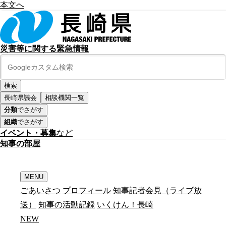
本文へ
災害等に関する緊急情報
長崎県議会
相談機関一覧
分類
でさがす
組織
でさがす
イベント・募集
など
知
事
の
部
屋
MENU
ごあいさつ
プロフィール
知事記者会見（ライブ放
送）
知事の活動記録
いくけん！長崎
N
E
W