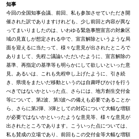
知事
今回の全国知事会議、前回、私も参加させていただき開
催された訳でありますけれども、少し前回と内容が異な
ってまいりましたのは、いわゆる緊急事態宣言の対象区
域の見直しが想定される中で、宣言解除というような局
面を迎えるに当たって、様々な意見が出されたところで
ありまして、先程ご議論いただいたように、宣言解除の
基準、再指定の基準等も明らかにして欲しいといった意
見。あるいは、これも先程申し上げたように、引き続
き、県境をまたいだ移動というのは自粛呼びかけを行う
べきではないかといった点、さらには、地方創生交付金
等について、第2波、第3波への備えも必要であることか
ら、さらに第2弾、3弾としての対応について大幅な増額
が必要ではないかといったような意見等、様々な意見が
出されたところであります。こういった点については、
私も賛成の立場であり、前回もこの交付金等大幅な増額