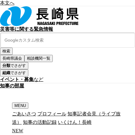
本文へ
災害等に関する緊急情報
長崎県議会
相談機関一覧
分類
でさがす
組織
でさがす
イベント・募集
など
知
事
の
部
屋
MENU
ごあいさつ
プロフィール
知事記者会見（ライブ放
送）
知事の活動記録
いくけん！長崎
N
E
W