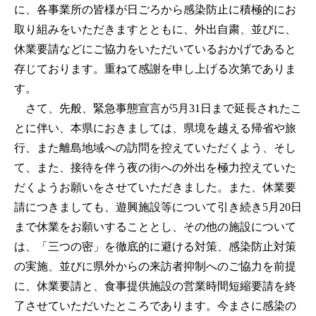
に、各事業所の皆様が日ごろから感染防止に積極的にお
取り組みをいただきますとともに、外出自粛、並びに、
休業要請などにご協力をいただいているおかげであると
存じております。重ねて感謝を申し上げる次第でありま
す。
さて、先般、緊急事態宣言が5月31日まで延長されたこ
とに伴い、本県におきましては、県境を越える帰省や旅
行、また離島地域への訪問を控えていただくよう、そし
て、また、接待を伴う夜の街への外出を極力控えていた
だくようお願いをさせていただきました。また、休業要
請につきましても、遊興施設等について引き続き5月20日
まで休業をお願いすることとし、その他の施設について
は、「三つの密」を徹底的に避ける対策、感染防止対策
の実施、並びに県外からの来訪者抑制へのご協力を前提
に、休業要請と、食事提供施設の営業時間短縮要請を終
了させていただいたところであります。今まさに感染の