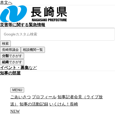
本文へ
災害等に関する緊急情報
長崎県議会
相談機関一覧
分類
でさがす
組織
でさがす
イベント・募集
など
知
事
の
部
屋
MENU
ごあいさつ
プロフィール
知事記者会見（ライブ放
送）
知事の活動記録
いくけん！長崎
N
E
W