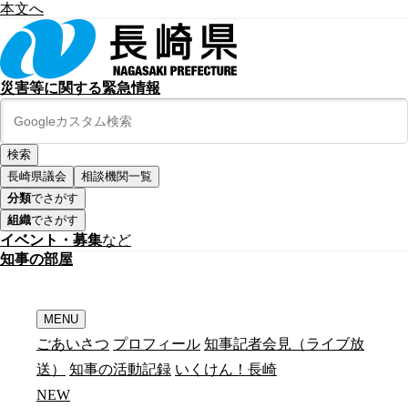
本文へ
災害等に関する緊急情報
長崎県議会
相談機関一覧
分類
でさがす
組織
でさがす
イベント・募集
など
知
事
の
部
屋
MENU
ごあいさつ
プロフィール
知事記者会見（ライブ放
送）
知事の活動記録
いくけん！長崎
N
E
W