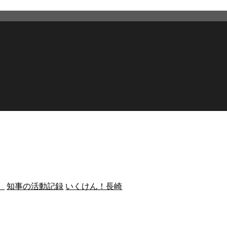
）
知事の活動記録
いくけん！長崎