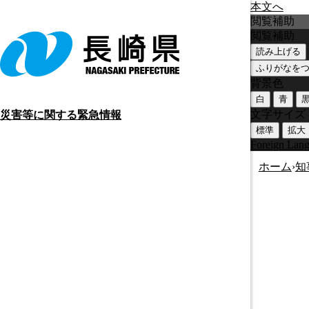
本文へ
閲覧補助
閲覧補助
読み上げる
ふりがなを
背景色
白
青
文字サイズ
災害等に関する緊急情報
標準
拡大
Foreign Lan
ホーム
›
知