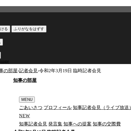
つける
ふりがなをはずす
黒
guage
事の部屋
›
記者会見
›
令和2年3月19日 臨時記者会見
知
事
の
部
屋
MENU
ごあいさつ
プロフィール
知事記者会見（ライブ放送
N
E
W
知事記者会見
発言集
知事への提案
知事の交際費