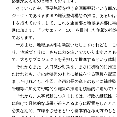
必要があるものと考えております。
そういった中、重要施策を担う企画振興部という部が
ジェクトでありますIRの施設整備構想の推進、あるい
トを抱えておりまして、これを企画部と地域振興部に再
進に加えて、「ソサエティー5.0」を目指した施策の推
ております。
一方また、地域振興部を新設いたしますけれども、こ
り、地域づくりに、さらに力を注いでまいりますととも
て、大きなプロジェクトを分担して推進するという体制
それからまた、人口減少対策を、まさに横断的に推進
たけれども、その統轄監のもとに補佐をする職員を配置
ましたけれども、今回、企画部長の傘下のもとに補佐監
管理等に加えて戦略的な施策の推進を積極的に進めてい
それから、人事異動につきましては、行政の継続性、
に向けて具体的な成果が得られるように配置をしたとこ
必要な期間、在職をさせるという基本的な考え方のもと