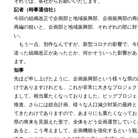
それでは、各社からお願いいたします。
記者（時事通信社）
今回の組織改正で企画部と地域振興部、企画振興部の再
再編の狙いと、企画部と地域振興部、それぞれの部に対
い。
もう一点、別件なんですが、新型コロナの影響で、今
送った組織改正があったとか、何かそういった影響があ
ます。
知事
先ほど申し上げたように、企画振興部という様々な県の
けでありますけれども、これが非常に大きなプロジェク
まして、相当重たくなっておりました。ビッグプロジェ
推進、さらには総合計画、様々な人口減少対策の最終と
てきたわけでありますので、あまりにも重たくなってお
県の将来を見据えた形で、全体をどう企画運営していく
あると、こう考えまして、企画機能を強化するという観