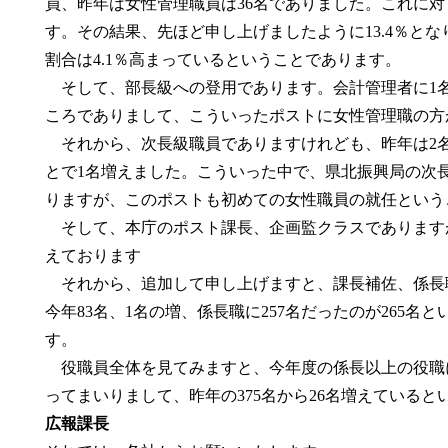
員、昨年は女性管理職員は36名でありました。これに対
す。その結果、先ほど申し上げましたように13.4％とな
割合は4.1％高まっているということであります。
そして、部長級への登用であります。会計管理者に1
ころでありまして、こういったポストに女性管理職の方
それから、次長級職員でありますけれども、昨年は2名
とで1名増えました。こういった中で、県北振興局の次
りますが、このポストも初めての女性職員の就任という
そして、本庁のポスト課長、企画監クラスでありますが、
えております
それから、追加して申し上げますと、課長補佐、係長職
今年83名、1名の増、係長職に257名だったのが265名
す。
役職員全体を見てみますと、今年度の係長以上の役職に
ってまいりまして、昨年の375名から26名増えている
広報課長