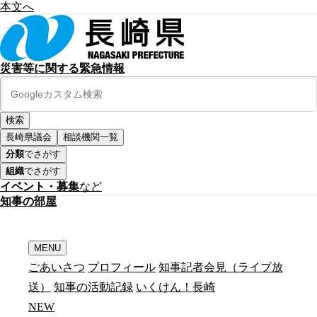
本文へ
災害等に関する緊急情報
長崎県議会
相談機関一覧
分類
でさがす
組織
でさがす
イベント・募集
など
知
事
の
部
屋
MENU
ごあいさつ
プロフィール
知事記者会見（ライブ放
送）
知事の活動記録
いくけん！長崎
N
E
W