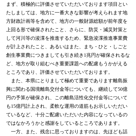
まず、積極的に評価させていただいております項目とい
たしましては、地方に一番大きな影響が考えられます地
方財政計画等を含めて、地方の一般財源総額が前年度を
上回る形で確保されたこと、さらに、防災・減災対策と
して河川等の浚渫を推進するため、緊急浚渫推進事業費
が計上されたこと、あるいはまた、まち・ひと・しごと
創生事業費につきましても引き続き1兆円が確保されるな
ど、地方が取り組むべき重要課題への配慮もうかがえる
ところであり、評価させていただいております。
また、本県にとりまして極めて重要であります離島振
興に関わる国境離島交付金等についても、継続して50億
円の予算が確保され、この離島活性化交付金等について
も15億円計上され、柔軟な運用の道筋もお示しいただい
ているなど、十分ご配慮いただいた内容になっているの
ではなかろうかと感謝をしているところであります。
一方、また、残念に思っておりますのは、先ほども話