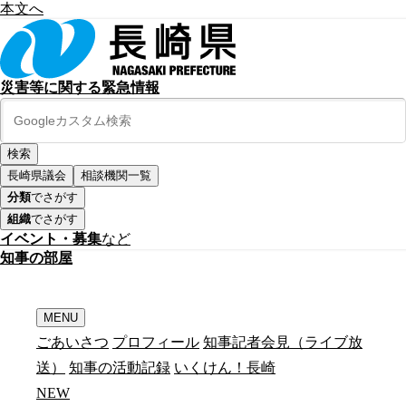
本文へ
災害等に関する緊急情報
長崎県議会
相談機関一覧
分類
でさがす
組織
でさがす
イベント・募集
など
知
事
の
部
屋
MENU
ごあいさつ
プロフィール
知事記者会見（ライブ放
送）
知事の活動記録
いくけん！長崎
N
E
W