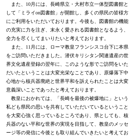
また、10月には、長崎県立・大村市立一体型図書館と
して「ミライon図書館」が開館し、多くの県民の皆様方
にご利用をいただいております。今後も、図書館の機能
の充実に力を注ぎ、末永く愛される図書館となるよう、
全力を尽くしてまいりたいと考えております。
また、11月には、ローマ教皇フランシスコ台下に本県
をご訪問いただきました。潜伏キリシタン関連遺産の世
界文化遺産登録の翌年に、このような形でご訪問をいた
だいたということは大変光栄なことであり、原爆落下中
心地から核兵器廃絶と世界平和を訴えられたことは大変
意義深いことであったと考えております。
教皇におかれては、「長崎を最後の被爆地に」という
私ども県民の思いを共有していただいているということ
を大変心強く思っているところであり、県としても、核
兵器のない平和な世界の実現を目指して、教皇のメッセ
ージ等の発信に今後とも取り組んでいきたいと考えてお