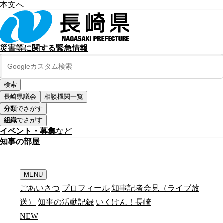
本文へ
災害等に関する緊急情報
長崎県議会
相談機関一覧
分類
でさがす
組織
でさがす
イベント・募集
など
知
事
の
部
屋
MENU
ごあいさつ
プロフィール
知事記者会見（ライブ放
送）
知事の活動記録
いくけん！長崎
N
E
W