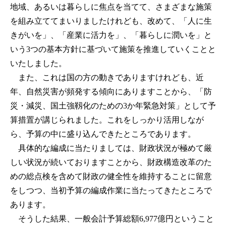
地域、あるいは暮らしに焦点を当てて、さまざまな施策
を組み立ててまいりましたけれども、改めて、「人に生
きがいを」、「産業に活力を」、「暮らしに潤いを」と
いう3つの基本方針に基づいて施策を推進していくことと
いたしました。
また、これは国の方の動きでありますけれども、近
年、自然災害が頻発する傾向にありますことから、「防
災・減災、国土強靱化のための3か年緊急対策」として予
算措置が講じられました。これをしっかり活用しなが
ら、予算の中に盛り込んできたところであります。
具体的な編成に当たりましては、財政状況が極めて厳
しい状況が続いておりますことから、財政構造改革のた
めの総点検を含めて財政の健全性を維持することに留意
をしつつ、当初予算の編成作業に当たってきたところで
あります。
そうした結果、一般会計予算総額6,977億円ということ