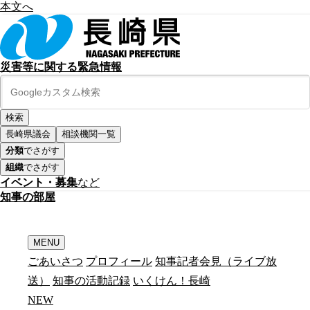
本文へ
災害等に関する緊急情報
長崎県議会
相談機関一覧
分類
でさがす
組織
でさがす
イベント・募集
など
知
事
の
部
屋
MENU
ごあいさつ
プロフィール
知事記者会見（ライブ放
送）
知事の活動記録
いくけん！長崎
N
E
W