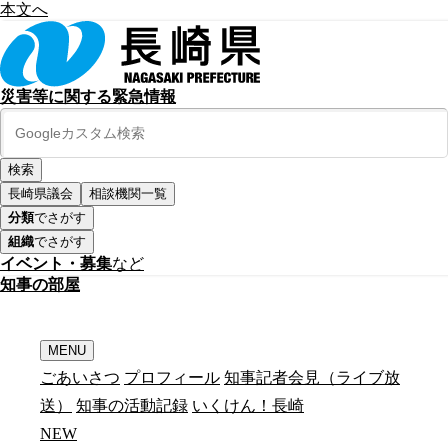
本文へ
災害等に関する緊急情報
長崎県議会
相談機関一覧
分類
でさがす
組織
でさがす
イベント・募集
など
知
事
の
部
屋
MENU
ごあいさつ
プロフィール
知事記者会見（ライブ放
送）
知事の活動記録
いくけん！長崎
N
E
W