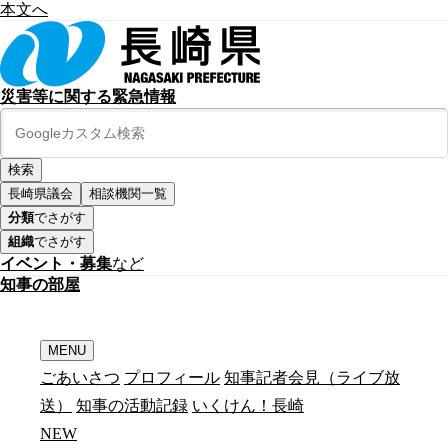
本文へ
災害等に関する緊急情報
長崎県議会
相談機関一覧
分類
でさがす
組織
でさがす
イベント・募集
など
知
事
の
部
屋
MENU
ごあいさつ
プロフィール
知事記者会見（ライブ放
送）
知事の活動記録
いくけん！長崎
N
E
W