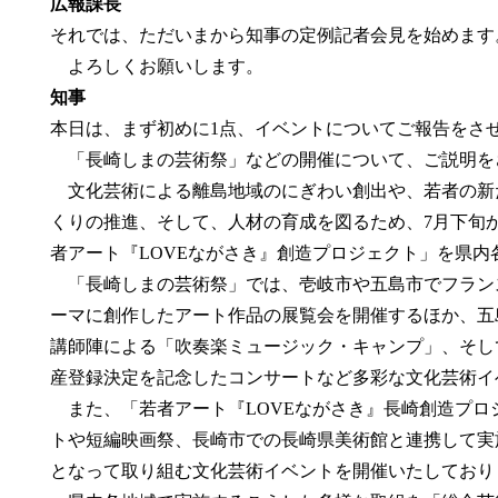
広報課長
それでは、ただいまから知事の定例記者会見を始めます
よろしくお願いします。
知事
本日は、まず初めに1点、イベントについてご報告をさ
「長崎しまの芸術祭」などの開催について、ご説明を
文化芸術による離島地域のにぎわい創出や、若者の新
くりの推進、そして、人材の育成を図るため、7月下旬
者アート『LOVEながさき』創造プロジェクト」を県
「長崎しまの芸術祭」では、壱岐市や五島市でフラン
ーマに創作したアート作品の展覧会を開催するほか、五
講師陣による「吹奏楽ミュージック・キャンプ」、そし
産登録決定を記念したコンサートなど多彩な文化芸術イ
また、「若者アート『LOVEながさき』長崎創造プロ
トや短編映画祭、長崎市での長崎県美術館と連携して実
となって取り組む文化芸術イベントを開催いたしており