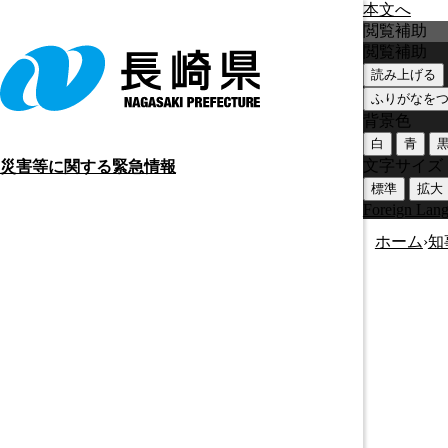
本文へ
閲覧補助
閲覧補助
読み上げる
ふりがなを
背景色
白
青
文字サイズ
災害等に関する緊急情報
標準
拡大
Foreign Lan
ホーム
›
知