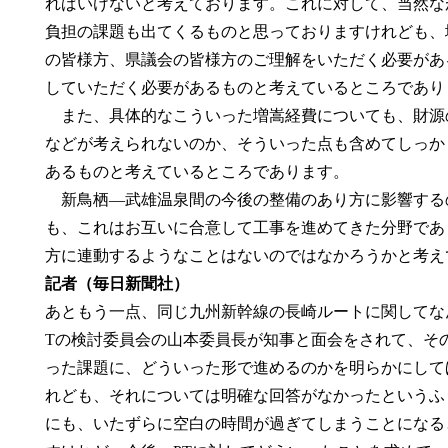
ればいけないと考えております。これに対して、当然な
負担の課題も出てくるものと思っておりますけれども、
の皆様方、県議会の皆様方のご理解をいただく必要があ
していただく必要があるものと考えているところであり
また、具体的なこういった増嵩経費についても、財源
などが考えられないのか、そういった点も含めてしっか
あるものと考えているところであります。
新鳥栖―武雄温泉間の今後の整備のあり方に影響する
も、これはお互いに合意して工事を進めてきた分野であ
方に連動するようなことはないのではなかろうかと考え
記者（毎日新聞社）
あともう一点、同じ九州新幹線の長崎ルートに関してな
Tの検討委員会の山本委員長が知事と面会をされて、そ
った課題に、どういった形で進めるのかを明らかにして
れども、それについては明確な回答がなかったというふ
にも、いたずらに空白の時間が過ぎてしまうことになる