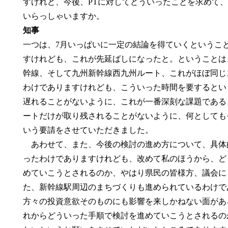
すけれど、今後、PTに対してどういったことを求めて
いらっしゃいますか。
知事
一つは、7月いっぱいに一定の結論を得ていくというこ
すけれども、これが先延ばしになったと。ということは
幹線、そして九州新幹線西九州ルート、これがほぼ同じ
わけでありますけれども、こういった時間を要するとい
遅れることがないように、これが一番深刻な課題である
ートだけが取り残されることがないように、何としても
いう要請をさせていただきました。
あわせて、また、今後の検討の進め方について、具体
ったわけでありますけれども、改めて私のほうから、ど
めていこうとされるのか、やはり県民の皆様方、議会に
た、新幹線駅周辺のまちづくりも進められているわけで
方々の投資意欲そのものにも影響を来しかねない面があ
れからどういった手順で検討を進めていこうとされるの