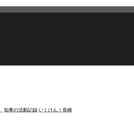
）
知事の活動記録
いくけん！長崎