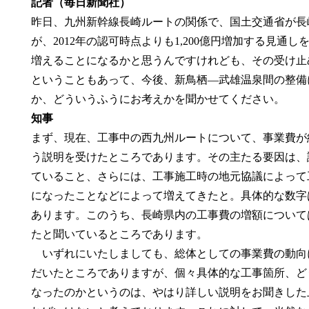
記者（毎日新聞社）
昨日、九州新幹線長崎ルートの関係で、国土交通省が長
が、2012年の認可時点よりも1,200億円増加する見
増えることになるかと思うんですけれども、その受け止
ということもあって、今後、新鳥栖―武雄温泉間の整備
か、どういうふうにお考えかを聞かせてください。
知事
まず、現在、工事中の西九州ルートについて、事業費が約
う説明を受けたところであります。その主たる要因は、
ていること、さらには、工事施工時の地元協議によって
になったことなどによって増えてきたと。具体的な数字は
あります。このうち、長崎県内の工事費の増額については
たと聞いているところであります。
いずれにいたしましても、総体としての事業費の動向
だいたところでありますが、個々具体的な工事箇所、ど
なったのかというのは、やはり詳しい説明をお聞きした