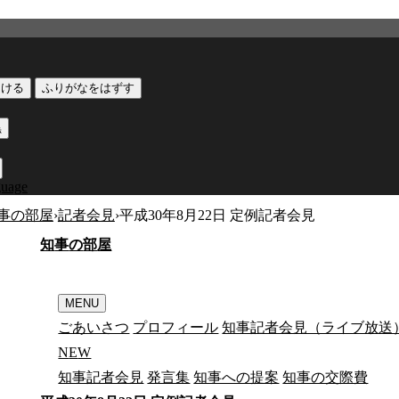
つける
ふりがなをはずす
黒
guage
事の部屋
›
記者会見
›
平成30年8月22日 定例記者会見
知
事
の
部
屋
MENU
ごあいさつ
プロフィール
知事記者会見（ライブ放送
N
E
W
知事記者会見
発言集
知事への提案
知事の交際費