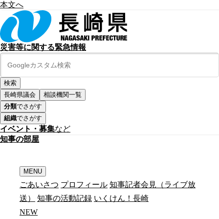
本文へ
災害等に関する緊急情報
長崎県議会
相談機関一覧
分類
でさがす
組織
でさがす
イベント・募集
など
知
事
の
部
屋
MENU
ごあいさつ
プロフィール
知事記者会見（ライブ放
送）
知事の活動記録
いくけん！長崎
N
E
W